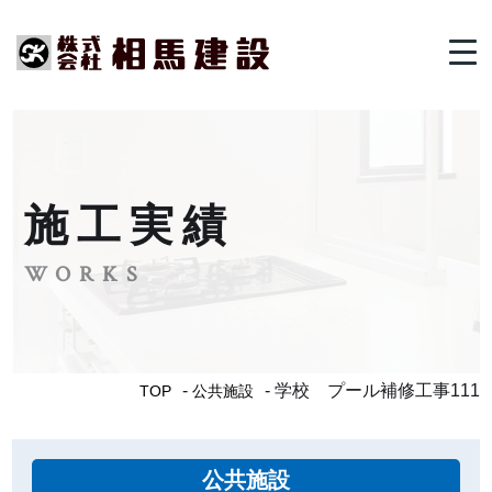
メ
ニ
ュ
ー
を
開
閉
す
施工実績
る
WORKS
学校 プール補修工事111
TOP
公共施設
公共施設