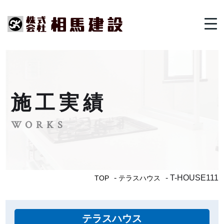
メ
ニ
ュ
ー
を
開
閉
す
施工実績
る
WORKS
T-HOUSE111
TOP
テラスハウス
テラスハウス